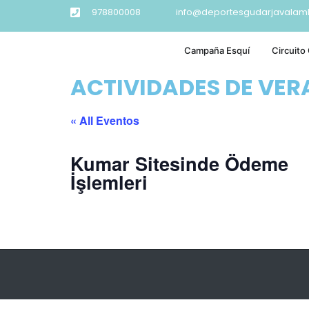
978800008
info@deportesgudarjavalam
Campaña Esquí
Circuito
ACTIVIDADES DE VE
« All Eventos
Kumar Sitesinde Ödeme
İşlemleri