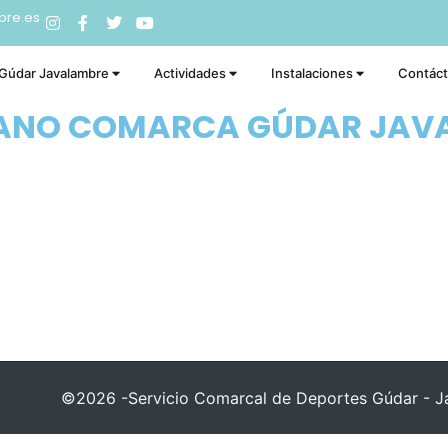
bre.es
 Gúdar Javalambre
Actividades
Instalaciones
Contác
RANO COMARCA GÚDAR JAV
©2026 -Servicio Comarcal de Deportes Gúdar - Ja