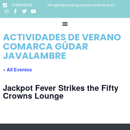
978800008
info@deportesgudarjavalambre.es
ACTIVIDADES DE VERANO
COMARCA GÚDAR
JAVALAMBRE
« All Eventos
Jackpot Fever Strikes the Fifty
Crowns Lounge