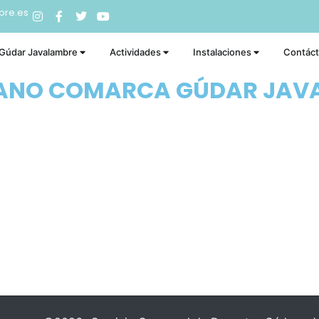
bre.es
 Gúdar Javalambre
Actividades
Instalaciones
Contác
RANO COMARCA GÚDAR JAV