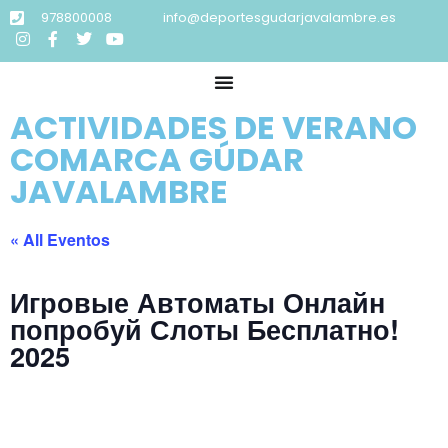
978800008
info@deportesgudarjavalambre.es
ACTIVIDADES DE VERANO
COMARCA GÚDAR
JAVALAMBRE
« All Eventos
Игровые Автоматы Онлайн
попробуй Слоты Бесплатно!
2025