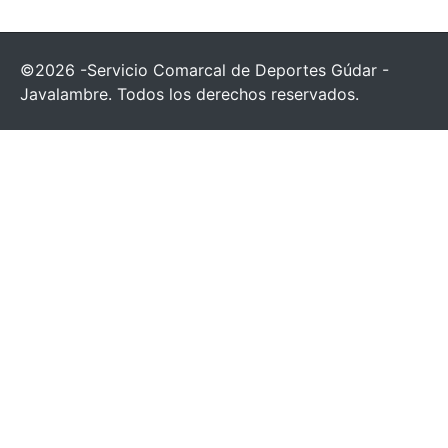
©2026 -Servicio Comarcal de Deportes Gúdar -
Javalambre. Todos los derechos reservados.