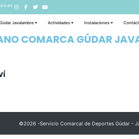
bre.es
 Gúdar Javalambre
Actividades
Instalaciones
Contác
RANO COMARCA GÚDAR JAV
ví
©2026 -Servicio Comarcal de Deportes Gúdar - Ja