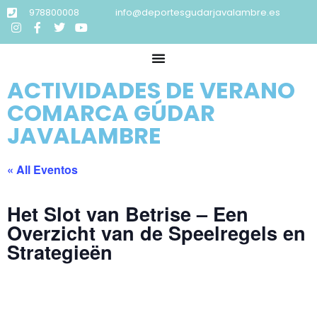
978800008
info@deportesgudarjavalambre.es
ACTIVIDADES DE VERANO
COMARCA GÚDAR
JAVALAMBRE
« All Eventos
Het Slot van Betrise – Een
Overzicht van de Speelregels en
Strategieën