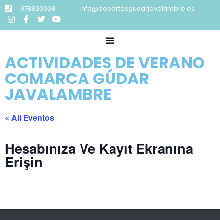
978800008
info@deportesgudarjavalambre.es
ACTIVIDADES DE VERANO
COMARCA GÚDAR
JAVALAMBRE
« All Eventos
Hesabınıza Ve Kayıt Ekranına
Erişin