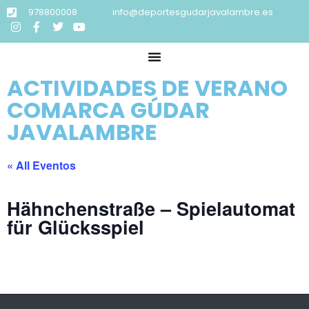
978800008
info@deportesgudarjavalambre.es
ACTIVIDADES DE VERANO
COMARCA GÚDAR
JAVALAMBRE
« All Eventos
Hähnchenstraße – Spielautomat
für Glücksspiel