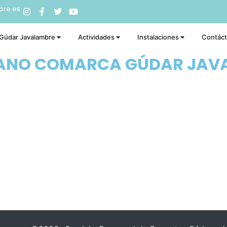
bre.es
 Gúdar Javalambre
Actividades
Instalaciones
Contác
RANO COMARCA GÚDAR JAV