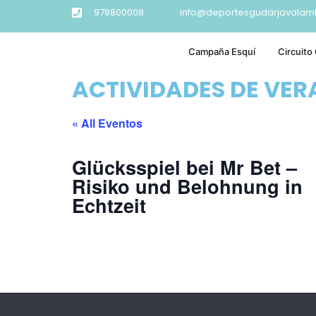
978800008
info@deportesgudarjavalam
Campaña Esquí
Circuito
ACTIVIDADES DE VE
« All Eventos
Glücksspiel bei Mr Bet –
Risiko und Belohnung in
Echtzeit