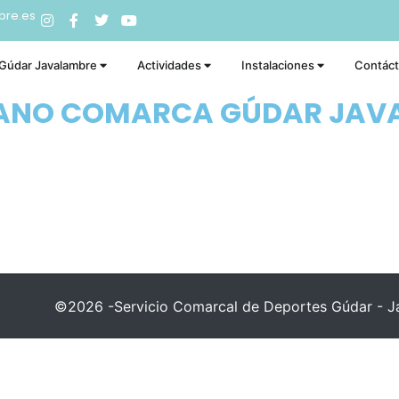
bre.es
 Gúdar Javalambre
Actividades
Instalaciones
Contác
RANO COMARCA GÚDAR JAV
©2026 -Servicio Comarcal de Deportes Gúdar - Ja