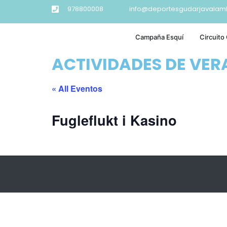
978800008
info@deportesgudarjavalam
Campaña Esquí
Circuito
ACTIVIDADES DE VE
« All Eventos
Fugleflukt i Kasino