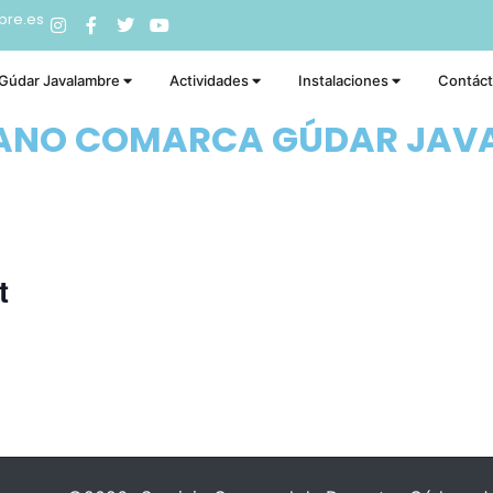
bre.es
 Gúdar Javalambre
Actividades
Instalaciones
Contác
RANO COMARCA GÚDAR JAV
t