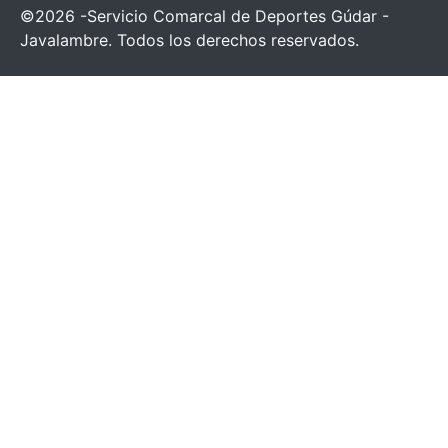
©2026 -Servicio Comarcal de Deportes Gúdar -
Javalambre. Todos los derechos reservados.