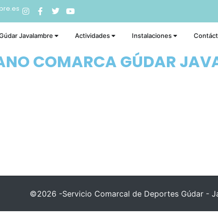
bre.es
 Gúdar Javalambre
Actividades
Instalaciones
Contác
RANO COMARCA GÚDAR JAV
©2026 -Servicio Comarcal de Deportes Gúdar - Ja