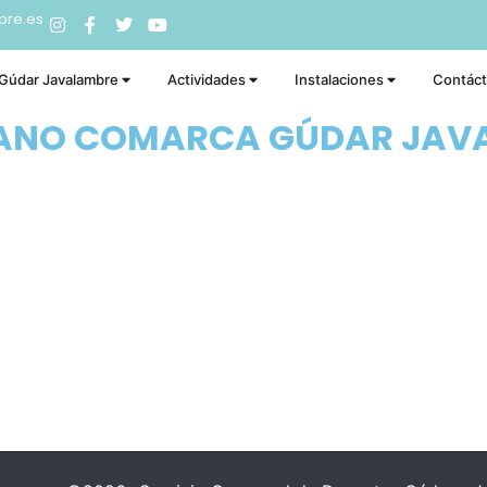
bre.es
 Gúdar Javalambre
Actividades
Instalaciones
Contác
RANO COMARCA GÚDAR JAV