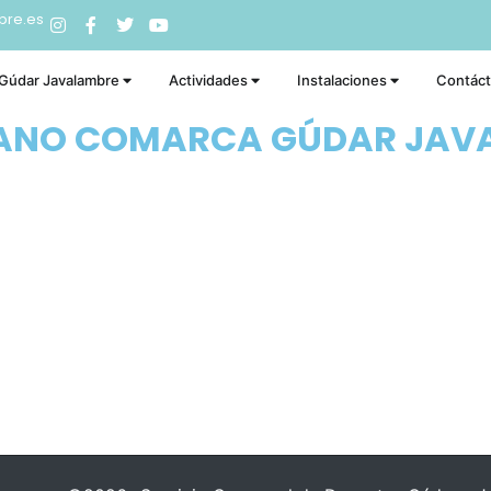
bre.es
 Gúdar Javalambre
Actividades
Instalaciones
Contác
RANO COMARCA GÚDAR JAV