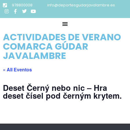
978800008
info@deportesgudarjavalambre.es
ACTIVIDADES DE VERANO
COMARCA GÚDAR
JAVALAMBRE
« All Eventos
Deset Černý nebo nic – Hra
deset čísel pod černým krytem.