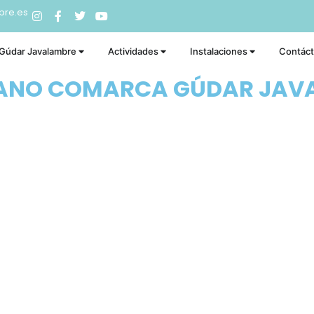
bre.es
 Gúdar Javalambre
Actividades
Instalaciones
Contác
RANO COMARCA GÚDAR JAV