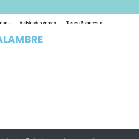
tenos
Actividades verano
Torneo Baloncesto
ALAMBRE