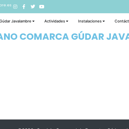
bre.es
 Gúdar Javalambre
Actividades
Instalaciones
Contác
RANO COMARCA GÚDAR JAV