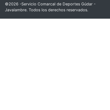
©2026 -Servicio Comarcal de Deportes Gúdar -
Javalambre. Todos los derechos reservados.