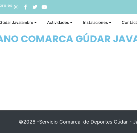
bre.es
 Gúdar Javalambre
Actividades
Instalaciones
Contác
RANO COMARCA GÚDAR JAV
©2026 -Servicio Comarcal de Deportes Gúdar - Ja