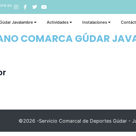
bre.es
 Gúdar Javalambre
Actividades
Instalaciones
Contác
RANO COMARCA GÚDAR JAV
or
©2026 -Servicio Comarcal de Deportes Gúdar - Ja