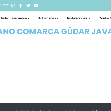
bre.es
 Gúdar Javalambre
Actividades
Instalaciones
Contác
RANO COMARCA GÚDAR JAV