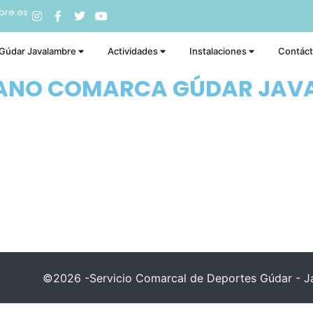
bre.es
 Gúdar Javalambre
Actividades
Instalaciones
Contác
RANO COMARCA GÚDAR JAV
©2026 -Servicio Comarcal de Deportes Gúdar - Ja