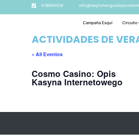
978800008
info@deportesgudarjavalam
Campaña Esquí
Circuito
ACTIVIDADES DE VE
« All Eventos
Cosmo Casino: Opis
Kasyna Internetowego