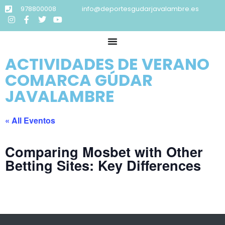
978800008
info@deportesgudarjavalambre.es
ACTIVIDADES DE VERANO
COMARCA GÚDAR
JAVALAMBRE
« All Eventos
Comparing Mosbet with Other
Betting Sites: Key Differences