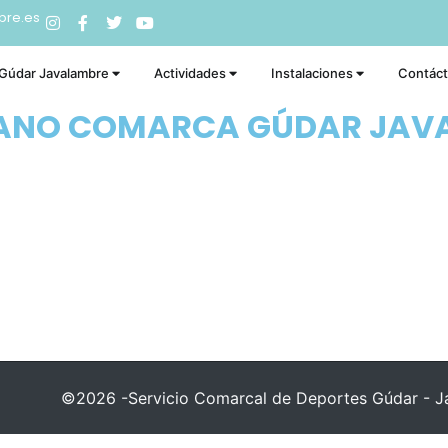
bre.es
 Gúdar Javalambre
Actividades
Instalaciones
Contác
RANO COMARCA GÚDAR JAV
©2026 -Servicio Comarcal de Deportes Gúdar - Ja