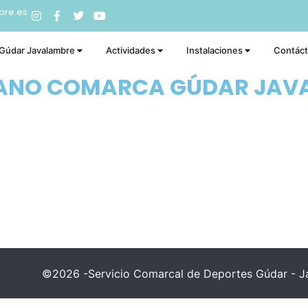
bre.es
 Gúdar Javalambre
Actividades
Instalaciones
Contác
RANO COMARCA GÚDAR JAV
©2026 -Servicio Comarcal de Deportes Gúdar - Ja