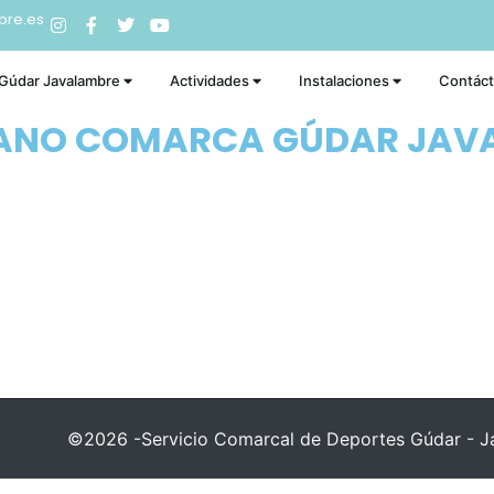
bre.es
 Gúdar Javalambre
Actividades
Instalaciones
Contác
RANO COMARCA GÚDAR JAV
©2026 -Servicio Comarcal de Deportes Gúdar - Ja