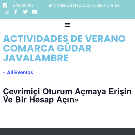
978800008
info@deportesgudarjavalambre.es
ACTIVIDADES DE VERANO
COMARCA GÚDAR
JAVALAMBRE
« All Eventos
Çevrimiçi Oturum Açmaya Erişin
Ve Bir Hesap Açın»