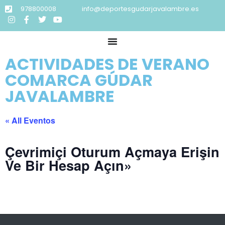
978800008
info@deportesgudarjavalambre.es
ACTIVIDADES DE VERANO
COMARCA GÚDAR
JAVALAMBRE
« All Eventos
Çevrimiçi Oturum Açmaya Erişin
Ve Bir Hesap Açın»