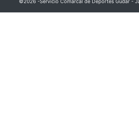
©2026 -Servicio Comarcal de Deportes Gúdar - Ja