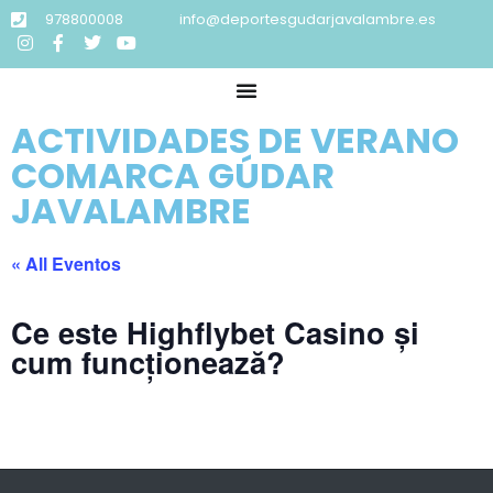
978800008
info@deportesgudarjavalambre.es
ACTIVIDADES DE VERANO
COMARCA GÚDAR
JAVALAMBRE
« All Eventos
Ce este Highflybet Casino și
cum funcționează?