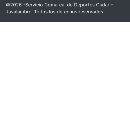
©2026 -Servicio Comarcal de Deportes Gúdar -
Javalambre. Todos los derechos reservados.