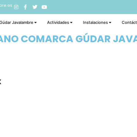
bre.es
 Gúdar Javalambre
Actividades
Instalaciones
Contác
RANO COMARCA GÚDAR JAV
х