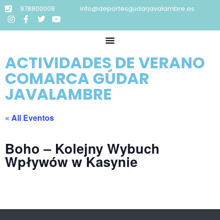
978800008
info@deportesgudarjavalambre.es
ACTIVIDADES DE VERANO
COMARCA GÚDAR
JAVALAMBRE
« All Eventos
Boho – Kolejny Wybuch
Wpływów w Kasynie