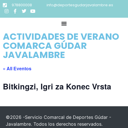
978800008
info@deportesgudarjavalambre.es
ACTIVIDADES DE VERANO
COMARCA GÚDAR
JAVALAMBRE
« All Eventos
Bitkingzi, Igri za Konec Vrsta
©2026 -Servicio Comarcal de Deportes Gúdar -
Javalambre. Todos los derechos reservados.