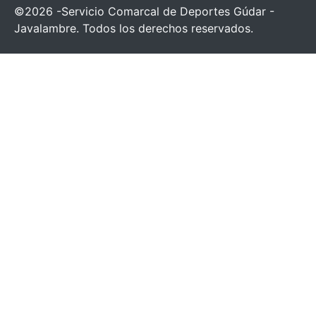
©2026 -Servicio Comarcal de Deportes Gúdar -
Javalambre. Todos los derechos reservados.