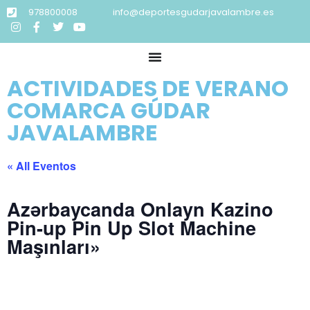
978800008
info@deportesgudarjavalambre.es
ACTIVIDADES DE VERANO
COMARCA GÚDAR
JAVALAMBRE
« All Eventos
Azərbaycanda Onlayn Kazino
Pin-up Pin Up Slot Machine
Maşınları»