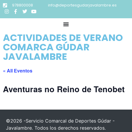
978800008
info@deportesgudarjavalambre.es
ACTIVIDADES DE VERANO
COMARCA GÚDAR
JAVALAMBRE
« All Eventos
Aventuras no Reino de Tenobet
©2026 -Servicio Comarcal de Deportes Gúdar -
Javalambre. Todos los derechos reservados.