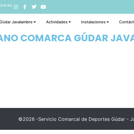
bre.es
 Gúdar Javalambre
Actividades
Instalaciones
Contác
RANO COMARCA GÚDAR JAV
©2026 -Servicio Comarcal de Deportes Gúdar - Ja