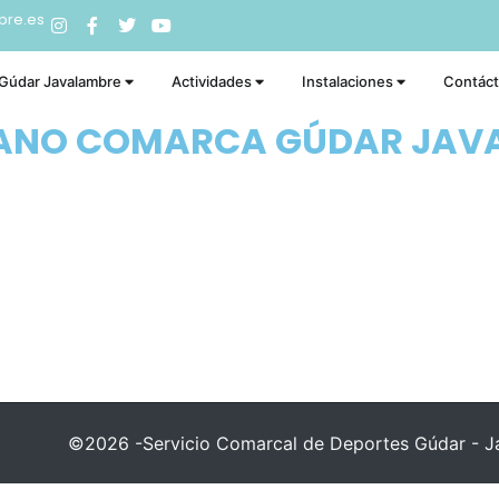
bre.es
 Gúdar Javalambre
Actividades
Instalaciones
Contác
RANO COMARCA GÚDAR JAV
©2026 -Servicio Comarcal de Deportes Gúdar - Ja