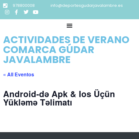
978800008
info@deportesgudarjavalambre.es
ACTIVIDADES DE VERANO
COMARCA GÚDAR
JAVALAMBRE
« All Eventos
Android-də Apk & Ios Üçün
Yükləmə Təlimatı