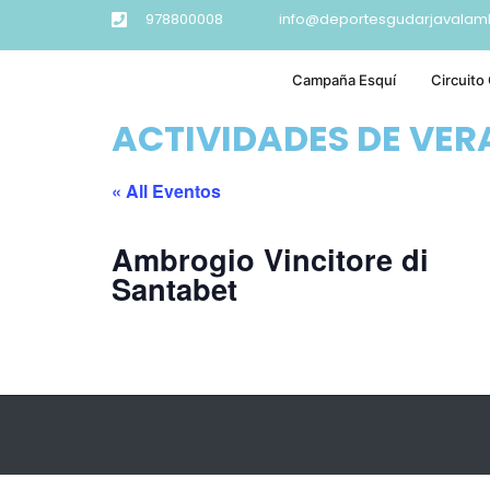
978800008
info@deportesgudarjavalam
Campaña Esquí
Circuito
ACTIVIDADES DE VE
« All Eventos
Ambrogio Vincitore di
Santabet