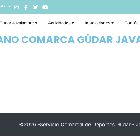
bre.es
 Gúdar Javalambre
Actividades
Instalaciones
Contác
RANO COMARCA GÚDAR JAV
©2026 -Servicio Comarcal de Deportes Gúdar - Ja