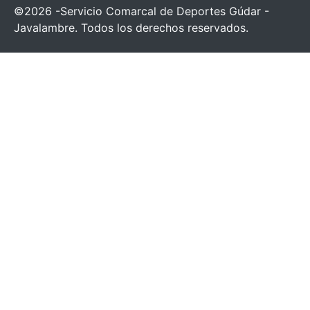
©2026 -Servicio Comarcal de Deportes Gúdar -
Javalambre. Todos los derechos reservados.