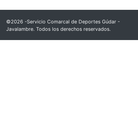
©2026 -Servicio Comarcal de Deportes Gúdar -
Javalambre. Todos los derechos reservados.