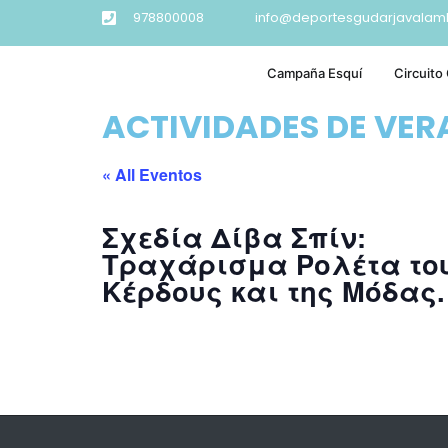
978800008
info@deportesgudarjavalam
Campaña Esquí
Circuito
ACTIVIDADES DE VE
« All Eventos
Σχεδία Δίβα Σπίν:
Τραχάρισμα Ρολέτα το
Κέρδους και της Μόδας.