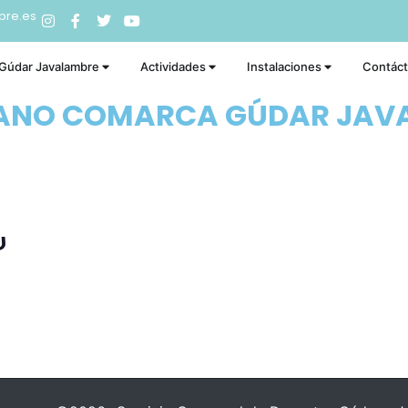
bre.es
 Gúdar Javalambre
Actividades
Instalaciones
Contác
RANO COMARCA GÚDAR JAV
υ